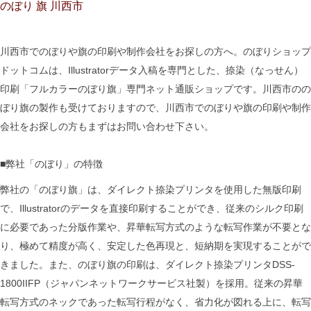
のぼり 旗 川西市
川西市でのぼりや旗の印刷や制作会社をお探しの方へ。のぼりショップ
ドットコムは、Illustratorデータ入稿を専門とした、捺染（なっせん）
印刷「フルカラーのぼり旗」専門ネット通販ショップです。川西市のの
ぼり旗の製作も受けておりますので、川西市でのぼりや旗の印刷や制作
会社をお探しの方もまずはお問い合わせ下さい。
■弊社「のぼり」の特徴
弊社の「のぼり旗」は、ダイレクト捺染プリンタを使用した無版印刷
で、Illustratorのデータを直接印刷することができ、従来のシルク印刷
に必要であった分版作業や、昇華転写方式のような転写作業が不要とな
り、極めて精度が高く、安定した色再現と、短納期を実現することがで
きました。また、のぼり旗の印刷は、ダイレクト捺染プリンタDSS-
1800IIFP（ジャパンネットワークサービス社製）を採用。従来の昇華
転写方式のネックであった転写行程がなく、省力化が図れる上に、転写