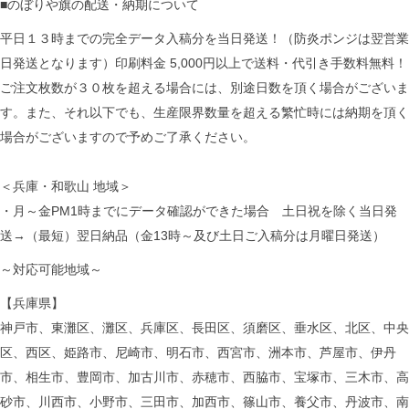
■のぼりや旗の配送・納期について
平日１３時までの完全データ入稿分を当日発送！（防炎ポンジは翌営業
日発送となります）印刷料金 5,000円以上で送料・代引き手数料無料！
ご注文枚数が３０枚を超える場合には、別途日数を頂く場合がございま
す。また、それ以下でも、生産限界数量を超える繁忙時には納期を頂く
場合がございますので予めご了承ください。
＜兵庫・和歌山 地域＞
・月～金PM1時までにデータ確認ができた場合 土日祝を除く当日発
送→（最短）翌日納品（金13時～及び土日ご入稿分は月曜日発送）
～対応可能地域～
【兵庫県】
神戸市、東灘区、灘区、兵庫区、長田区、須磨区、垂水区、北区、中央
区、西区、姫路市、尼崎市、明石市、西宮市、洲本市、芦屋市、伊丹
市、相生市、豊岡市、加古川市、赤穂市、西脇市、宝塚市、三木市、高
砂市、川西市、小野市、三田市、加西市、篠山市、養父市、丹波市、南