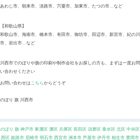
あわじ市、朝来市、淡路市、宍粟市、加東市、たつの市…など
【和歌山県】
和歌山市、海南市、橋本市、有田市、御坊市、田辺市、新宮市、紀の川
市、岩出市…など
川西市でのぼりや旗の印刷や制作会社をお探しの方も、まずは一度お問
い合わせください
お問い合わせは
こちら
からどうぞ
のぼり 旗 川西市
のぼり 旗 神戸市
東灘区
灘区
兵庫区
長田区
須磨区
垂水区
北区
中央区
西区
姫路市
尼崎市
明石市
西宮市
洲本市
芦屋市
伊丹市
相生市
豊岡市