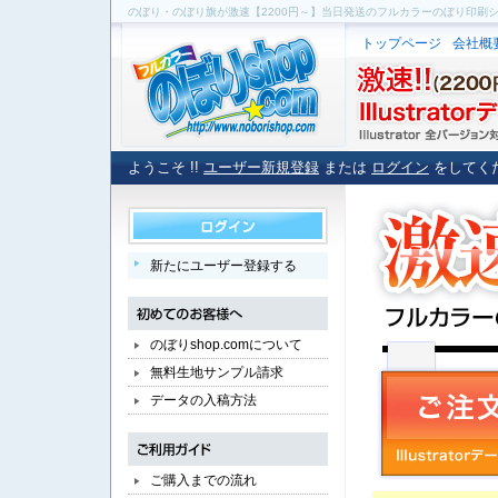
のぼり・のぼり旗が激速【2200円～】当日発送のフルカラーのぼり印刷
トップページ
会社概
ようこそ !!
ユーザー新規登録
または
ログイン
をしてく
新たにユーザー登録する
のぼりshop.comについて
無料生地サンプル請求
データの入稿方法
ご購入までの流れ