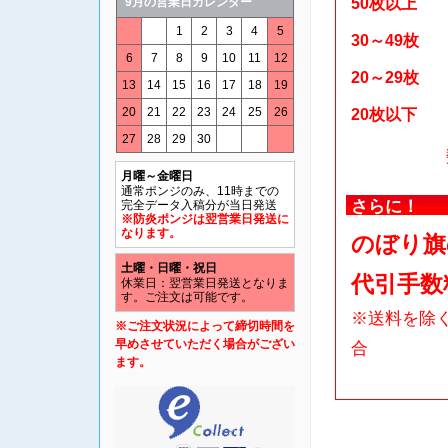
9月の営業日カレンダー
50枚以上
1
2
3
4
5
30～49枚
6
7
8
9
10
11
12
20～29枚
13
14
15
16
17
18
19
20
21
22
23
24
25
26
20枚以下
27
28
29
30
月曜～金曜日
通常ポンジのみ、11時までの
さらに！
完全データ入稿分が当日発送
※防炎ポンジは翌営業日発送に
なります。
のぼり旗
土曜・日曜・祝日
代引手数
休業日：翌営業日発送となりま
す。ご注文は可能です。
※送料を除く
※ご注文状況によって締切時間を
早めさせていただく場合がござい
合
ます。