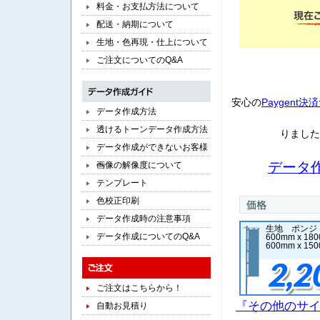
料金・お支払方法について
配送・納期について
生地・色再現・仕上について
ご注文についてのQ&A
安心の
Paygent
データ作成方法
透けるトーンデータ作成方法
りました
データ作成ができないお客様
へ
データ
画像の解像度について
テンプレート
色校正印刷
データ作成時の注意事項
生地 ポンジ
データ作成についてのQ&A
600mm x 18
600mm x 15
ご注文はこちらから！
『その他のサ
自動お見積り