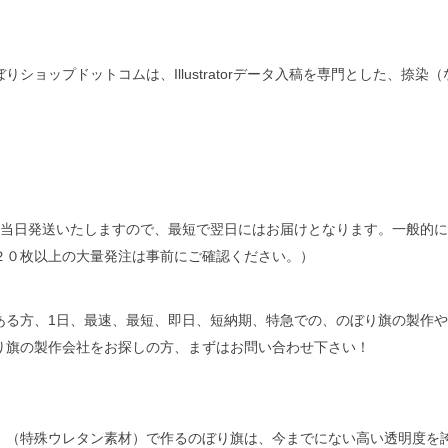
ショップドットコムは、Illustratorデータ入稿を専門とした、捺
を当日発送いたしますので、最短で翌日にはお届けとなります。一般的
２０枚以上の大量発注は事前にご確認ください。）
ある方、1日、最速、最短、即日、短納期、特急での、のぼり旗の製作
り旗の製作会社をお探しの方、まずはお問い合わせ下さい！
」（特殊ウレタン素材）で作るのぼり旗は、今までにない高い透明度を