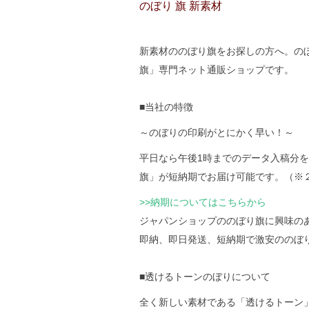
のぼり 旗 新素材
新素材ののぼり旗をお探しの方へ。のぼり
旗」専門ネット通販ショップです。
■当社の特徴
～のぼりの印刷がとにかく早い！～
平日なら午後1時までのデータ入稿分
旗」が短納期でお届け可能です。（※
>>納期についてはこちらから
ジャパンショップののぼり旗に興味の
即納、即日発送、短納期で激安ののぼ
■透けるトーンのぼりについて
全く新しい素材である「透けるトーン