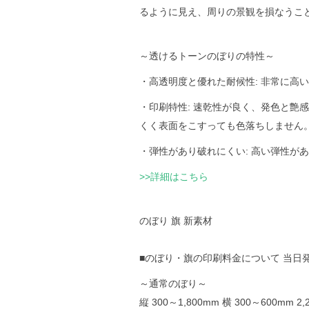
るように見え、周りの景観を損なうこ
～透けるトーンのぼりの特性～
・高透明度と優れた耐候性: 非常に
・印刷特性: 速乾性が良く、発色と
くく表面をこすっても色落ちしません
・弾性があり破れにくい: 高い弾性が
>>詳細はこちら
のぼり 旗 新素材
■のぼり・旗の印刷料金について 当日発
～通常のぼり～
縦 300～1,800mm 横 300～600mm 2,