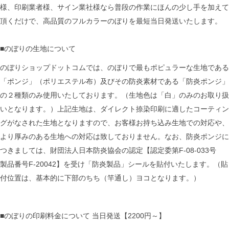
様、印刷業者様、サイン業社様なら普段の作業にほんの少し手を加えて
頂くだけで、高品質のフルカラーのぼりを最短当日発送いたします。
■のぼりの生地について
のぼりショップドットコムでは、のぼりで最もポピュラーな生地である
「ポンジ」（ポリエステル布）及びその防炎素材である「防炎ポンジ」
の２種類のみ使用いたしております。（生地色は「白」のみのお取り扱
いとなります。）上記生地は、ダイレクト捺染印刷に適したコーティン
グがなされた生地となりますので、お客様お持ち込み生地での対応や、
より厚みのある生地への対応は致しておりません。なお、防炎ポンジに
つきましては、財団法人日本防炎協会の認定【認定委第F-08-033号
製品番号F-20042】を受け「防炎製品」シールを貼付いたします。（貼
付位置は、基本的に下部のちち（竿通し）ヨコとなります。）
■のぼりの印刷料金について 当日発送【2200円～】