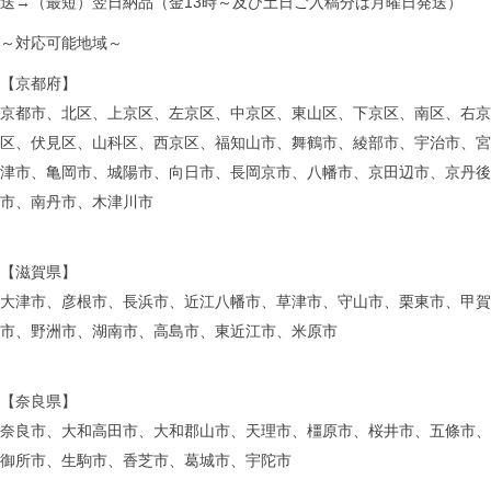
送→（最短）翌日納品（金13時～及び土日ご入稿分は月曜日発送）
～対応可能地域～
【京都府】
京都市、北区、上京区、左京区、中京区、東山区、下京区、南区、右京
区、伏見区、山科区、西京区、福知山市、舞鶴市、綾部市、宇治市、宮
津市、亀岡市、城陽市、向日市、長岡京市、八幡市、京田辺市、京丹後
市、南丹市、木津川市
【滋賀県】
大津市、彦根市、長浜市、近江八幡市、草津市、守山市、栗東市、甲賀
市、野洲市、湖南市、高島市、東近江市、米原市
【奈良県】
奈良市、大和高田市、大和郡山市、天理市、橿原市、桜井市、五條市、
御所市、生駒市、香芝市、葛城市、宇陀市