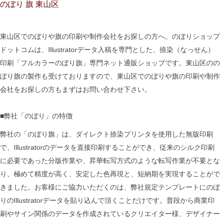
のぼり 旗 東山区
東山区でのぼりや旗の印刷や制作会社をお探しの方へ。のぼりショップ
ドットコムは、Illustratorデータ入稿を専門とした、捺染（なっせん）
印刷「フルカラーのぼり旗」専門ネット通販ショップです。東山区のの
ぼり旗の製作も受けておりますので、東山区でのぼりや旗の印刷や制作
会社をお探しの方もまずはお問い合わせ下さい。
■弊社「のぼり」の特徴
弊社の「のぼり旗」は、ダイレクト捺染プリンタを使用した無版印刷
で、Illustratorのデータを直接印刷することができ、従来のシルク印刷
に必要であった分版作業や、昇華転写方式のような転写作業が不要とな
り、極めて精度が高く、安定した色再現と、短納期を実現することがで
きました。お客様にご協力いただくのは、弊社規定テンプレートにのぼ
りのIllustratorデータを貼り込んで頂くことだけです。普段から商業印
刷やサイン関係のデータを作成されているクリエイター様、デザイナー