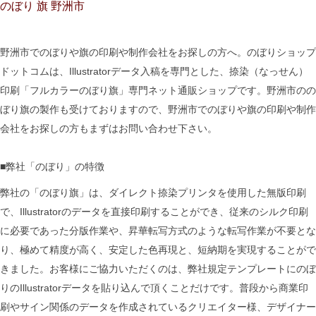
のぼり 旗 野洲市
野洲市でのぼりや旗の印刷や制作会社をお探しの方へ。のぼりショップ
ドットコムは、Illustratorデータ入稿を専門とした、捺染（なっせん）
印刷「フルカラーのぼり旗」専門ネット通販ショップです。野洲市のの
ぼり旗の製作も受けておりますので、野洲市でのぼりや旗の印刷や制作
会社をお探しの方もまずはお問い合わせ下さい。
■弊社「のぼり」の特徴
弊社の「のぼり旗」は、ダイレクト捺染プリンタを使用した無版印刷
で、Illustratorのデータを直接印刷することができ、従来のシルク印刷
に必要であった分版作業や、昇華転写方式のような転写作業が不要とな
り、極めて精度が高く、安定した色再現と、短納期を実現することがで
きました。お客様にご協力いただくのは、弊社規定テンプレートにのぼ
りのIllustratorデータを貼り込んで頂くことだけです。普段から商業印
刷やサイン関係のデータを作成されているクリエイター様、デザイナー