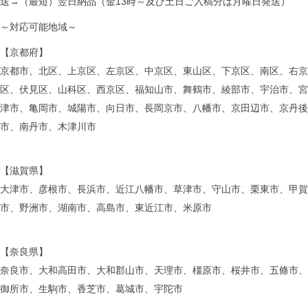
送→（最短）翌日納品（金13時～及び土日ご入稿分は月曜日発送）
～対応可能地域～
【京都府】
京都市、北区、上京区、左京区、中京区、東山区、下京区、南区、右京
区、伏見区、山科区、西京区、福知山市、舞鶴市、綾部市、宇治市、宮
津市、亀岡市、城陽市、向日市、長岡京市、八幡市、京田辺市、京丹後
市、南丹市、木津川市
【滋賀県】
大津市、彦根市、長浜市、近江八幡市、草津市、守山市、栗東市、甲賀
市、野洲市、湖南市、高島市、東近江市、米原市
【奈良県】
奈良市、大和高田市、大和郡山市、天理市、橿原市、桜井市、五條市、
御所市、生駒市、香芝市、葛城市、宇陀市