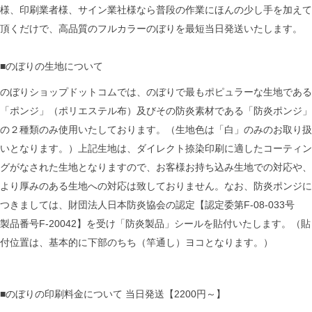
様、印刷業者様、サイン業社様なら普段の作業にほんの少し手を加えて
頂くだけで、高品質のフルカラーのぼりを最短当日発送いたします。
■のぼりの生地について
のぼりショップドットコムでは、のぼりで最もポピュラーな生地である
「ポンジ」（ポリエステル布）及びその防炎素材である「防炎ポンジ」
の２種類のみ使用いたしております。（生地色は「白」のみのお取り扱
いとなります。）上記生地は、ダイレクト捺染印刷に適したコーティン
グがなされた生地となりますので、お客様お持ち込み生地での対応や、
より厚みのある生地への対応は致しておりません。なお、防炎ポンジに
つきましては、財団法人日本防炎協会の認定【認定委第F-08-033号
製品番号F-20042】を受け「防炎製品」シールを貼付いたします。（貼
付位置は、基本的に下部のちち（竿通し）ヨコとなります。）
■のぼりの印刷料金について 当日発送【2200円～】