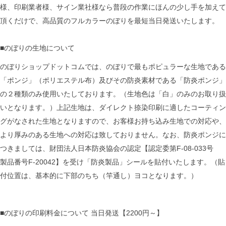
様、印刷業者様、サイン業社様なら普段の作業にほんの少し手を加えて
頂くだけで、高品質のフルカラーのぼりを最短当日発送いたします。
■のぼりの生地について
のぼりショップドットコムでは、のぼりで最もポピュラーな生地である
「ポンジ」（ポリエステル布）及びその防炎素材である「防炎ポンジ」
の２種類のみ使用いたしております。（生地色は「白」のみのお取り扱
いとなります。）上記生地は、ダイレクト捺染印刷に適したコーティン
グがなされた生地となりますので、お客様お持ち込み生地での対応や、
より厚みのある生地への対応は致しておりません。なお、防炎ポンジに
つきましては、財団法人日本防炎協会の認定【認定委第F-08-033号
製品番号F-20042】を受け「防炎製品」シールを貼付いたします。（貼
付位置は、基本的に下部のちち（竿通し）ヨコとなります。）
■のぼりの印刷料金について 当日発送【2200円～】