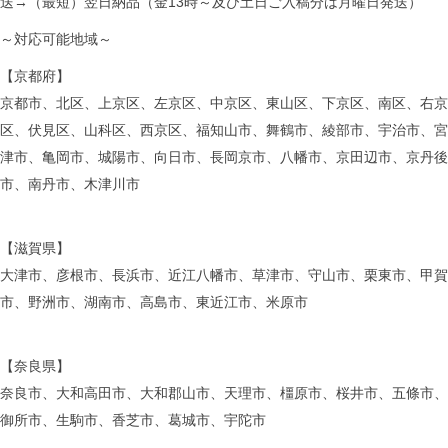
送→（最短）翌日納品（金13時～及び土日ご入稿分は月曜日発送）
～対応可能地域～
【京都府】
京都市、北区、上京区、左京区、中京区、東山区、下京区、南区、右京
区、伏見区、山科区、西京区、福知山市、舞鶴市、綾部市、宇治市、宮
津市、亀岡市、城陽市、向日市、長岡京市、八幡市、京田辺市、京丹後
市、南丹市、木津川市
【滋賀県】
大津市、彦根市、長浜市、近江八幡市、草津市、守山市、栗東市、甲賀
市、野洲市、湖南市、高島市、東近江市、米原市
【奈良県】
奈良市、大和高田市、大和郡山市、天理市、橿原市、桜井市、五條市、
御所市、生駒市、香芝市、葛城市、宇陀市