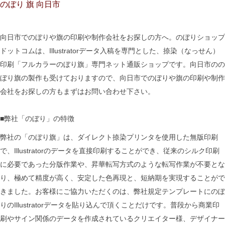
のぼり 旗 向日市
向日市でのぼりや旗の印刷や制作会社をお探しの方へ。のぼりショップ
ドットコムは、Illustratorデータ入稿を専門とした、捺染（なっせん）
印刷「フルカラーのぼり旗」専門ネット通販ショップです。向日市のの
ぼり旗の製作も受けておりますので、向日市でのぼりや旗の印刷や制作
会社をお探しの方もまずはお問い合わせ下さい。
■弊社「のぼり」の特徴
弊社の「のぼり旗」は、ダイレクト捺染プリンタを使用した無版印刷
で、Illustratorのデータを直接印刷することができ、従来のシルク印刷
に必要であった分版作業や、昇華転写方式のような転写作業が不要とな
り、極めて精度が高く、安定した色再現と、短納期を実現することがで
きました。お客様にご協力いただくのは、弊社規定テンプレートにのぼ
りのIllustratorデータを貼り込んで頂くことだけです。普段から商業印
刷やサイン関係のデータを作成されているクリエイター様、デザイナー