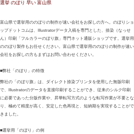
選挙 のぼり 早い 富山県
富山県で選挙用ののぼりの制作が速い会社をお探しの方へ。のぼりショ
ップドットコムは、Illustratorデータ入稿を専門とした、捺染（なっせ
ん）印刷「フルカラーのぼり旗」専門ネット通販ショップです。選挙用
ののぼり製作もお任せください。富山県で選挙用ののぼりの制作が速い
会社をお探しの方もまずはお問い合わせください。
■弊社「のぼり」の特徴
弊社の「のぼり旗」は、ダイレクト捺染プリンタを使用した無版印刷
で、Illustratorのデータを直接印刷することができ、従来のシルク印刷
に必要であった分版作業や、昇華転写方式のような転写作業が不要とな
り、極めて精度が高く、安定した色再現と、短納期を実現することがで
きました。
■選挙用「のぼり」の例