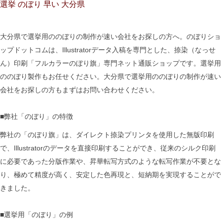
選挙 のぼり 早い 大分県
大分県で選挙用ののぼりの制作が速い会社をお探しの方へ。のぼりショ
ップドットコムは、Illustratorデータ入稿を専門とした、捺染（なっせ
ん）印刷「フルカラーのぼり旗」専門ネット通販ショップです。選挙用
ののぼり製作もお任せください。大分県で選挙用ののぼりの制作が速い
会社をお探しの方もまずはお問い合わせください。
■弊社「のぼり」の特徴
弊社の「のぼり旗」は、ダイレクト捺染プリンタを使用した無版印刷
で、Illustratorのデータを直接印刷することができ、従来のシルク印刷
に必要であった分版作業や、昇華転写方式のような転写作業が不要とな
り、極めて精度が高く、安定した色再現と、短納期を実現することがで
きました。
■選挙用「のぼり」の例