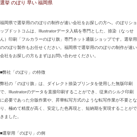
選挙 のぼり 早い 福岡県
福岡県で選挙用ののぼりの制作が速い会社をお探しの方へ。のぼりショ
ップドットコムは、Illustratorデータ入稿を専門とした、捺染（なっせ
ん）印刷「フルカラーのぼり旗」専門ネット通販ショップです。選挙用
ののぼり製作もお任せください。福岡県で選挙用ののぼりの制作が速い
会社をお探しの方もまずはお問い合わせください。
■弊社「のぼり」の特徴
弊社の「のぼり旗」は、ダイレクト捺染プリンタを使用した無版印刷
で、Illustratorのデータを直接印刷することができ、従来のシルク印刷
に必要であった分版作業や、昇華転写方式のような転写作業が不要とな
り、極めて精度が高く、安定した色再現と、短納期を実現することがで
きました。
■選挙用「のぼり」の例