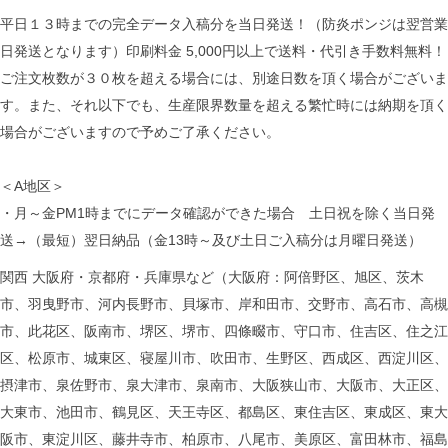
平日１３時までの完全データ入稿分を当日発送！（防炎ポンジは翌営業
日発送となります）印刷料金 5,000円以上で送料・代引き手数料無料！
ご注文枚数が３０枚を超える場合には、別途日数を頂く場合がございま
す。また、それ以下でも、生産限界数量を超える繁忙時には納期を頂く
場合がございますので予めご了承ください。
＜A地区＞
・月～金PM1時までにデータ確認ができた場合 土日祝を除く当日発
送→（最短）翌日納品（金13時～及び土日ご入稿分は月曜日発送）
関西 大阪府・京都府・兵庫県など（大阪府：阿倍野区、旭区、茨木
市、羽曳野市、河内長野市、貝塚市、岸和田市、交野市、高石市、高槻
市、此花区、阪南市、堺区、堺市、四條畷市、守口市、住吉区、住之江
区、松原市、城東区、寝屋川市、吹田市、生野区、西成区、西淀川区、
摂津市、泉佐野市、泉大津市、泉南市、大阪狭山市、大阪市、大正区、
大東市、池田市、鶴見区、天王寺区、都島区、東住吉区、東成区、東大
阪市、東淀川区、藤井寺市、柏原市、八尾市、美原区、富田林市、福島