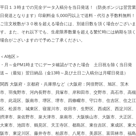
平日１３時までの完全データ入稿分を当日発送！（防炎ポンジは翌営業
日発送となります）印刷料金 5,000円以上で送料・代引き手数料無料！
ご注文枚数が３０枚を超える場合には、別途日数を頂く場合がございま
す。また、それ以下でも、生産限界数量を超える繁忙時には納期を頂く
場合がございますので予めご了承ください。
＜A地区＞
・月～金PM1時までにデータ確認ができた場合 土日祝を除く当日発
送→（最短）翌日納品（金13時～及び土日ご入稿分は月曜日発送）
関西 大阪府・京都府・兵庫県など（大阪府：阿倍野区、旭区、茨木
市、羽曳野市、河内長野市、貝塚市、岸和田市、交野市、高石市、高槻
市、此花区、阪南市、堺区、堺市、四條畷市、守口市、住吉区、住之江
区、松原市、城東区、寝屋川市、吹田市、生野区、西成区、西淀川区、
摂津市、泉佐野市、泉大津市、泉南市、大阪狭山市、大阪市、大正区、
大東市、池田市、鶴見区、天王寺区、都島区、東住吉区、東成区、東大
阪市、東淀川区、藤井寺市、柏原市、八尾市、美原区、富田林市、福島