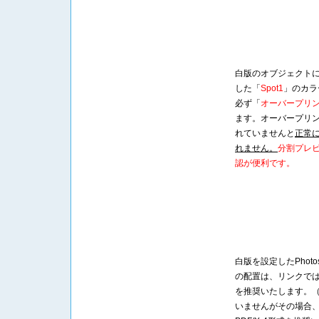
白版のオブジェクト
した「
Spot1
」のカラ
必ず「
オーバープリ
ます。オーバープリ
れていませんと
正常
れません。
分割プレ
認が便利です。
白版を設定したPhotos
の配置は、リンクで
を推奨いたします。
いませんがその場合