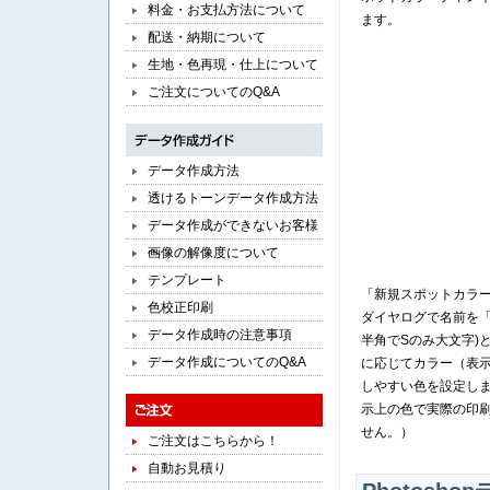
料金・お支払方法について
ます。
配送・納期について
生地・色再現・仕上について
ご注文についてのQ&A
データ作成方法
透けるトーンデータ作成方法
データ作成ができないお客様
へ
画像の解像度について
テンプレート
「新規スポットカラ
色校正印刷
ダイヤログで名前を
データ作成時の注意事項
半角でSのみ大文字)
データ作成についてのQ&A
に応じてカラー（表
しやすい色を設定し
示上の色で実際の印
せん。）
ご注文はこちらから！
自動お見積り