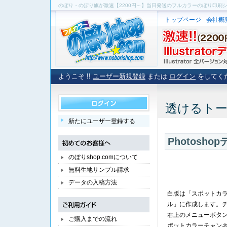
のぼり・のぼり旗が激速【2200円～】当日発送のフルカラーのぼり印刷
トップページ
会社概
ようこそ !!
ユーザー新規登録
または
ログイン
をしてく
透けるト
新たにユーザー登録する
Photosh
のぼりshop.comについて
無料生地サンプル請求
データの入稿方法
白版は「スポットカ
ル」に作成します。
右上のメニューボタ
ご購入までの流れ
ポットカラーチャン