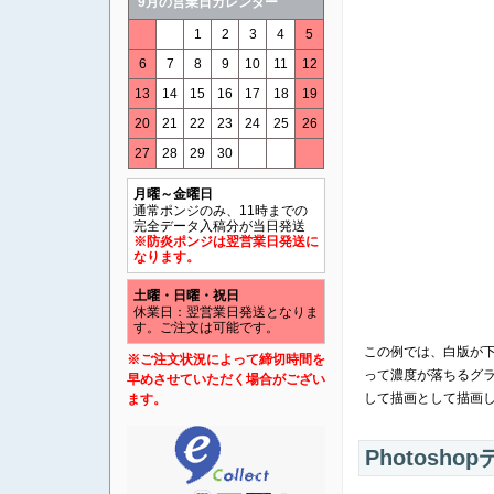
9月の営業日カレンダー
1
2
3
4
5
6
7
8
9
10
11
12
13
14
15
16
17
18
19
20
21
22
23
24
25
26
27
28
29
30
月曜～金曜日
通常ポンジのみ、11時までの
完全データ入稿分が当日発送
※防炎ポンジは翌営業日発送に
なります。
土曜・日曜・祝日
休業日：翌営業日発送となりま
す。ご注文は可能です。
この例では、白版が
※ご注文状況によって締切時間を
って濃度が落ちるグ
早めさせていただく場合がござい
して描画として描画
ます。
Photosh