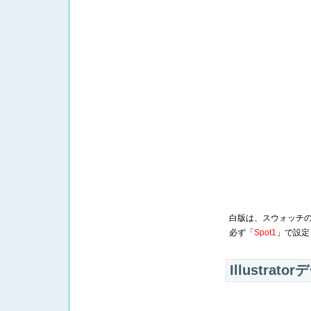
白版は、スウォッチ
必ず「
Spot1
」で設定
Illustra