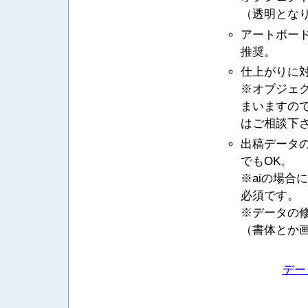
（透明とな
アートボー
推奨。
仕上がりに
※オブジェ
まいますの
はご相談下
出稿データの
でもOK。
※aiの場合
必須です。
※データの修
（書体とか
デー