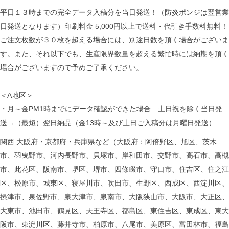
平日１３時までの完全データ入稿分を当日発送！（防炎ポンジは翌営業
日発送となります）印刷料金 5,000円以上で送料・代引き手数料無料！
ご注文枚数が３０枚を超える場合には、別途日数を頂く場合がございま
す。また、それ以下でも、生産限界数量を超える繁忙時には納期を頂く
場合がございますので予めご了承ください。
＜A地区＞
・月～金PM1時までにデータ確認ができた場合 土日祝を除く当日発
送→（最短）翌日納品（金13時～及び土日ご入稿分は月曜日発送）
関西 大阪府・京都府・兵庫県など（大阪府：阿倍野区、旭区、茨木
市、羽曳野市、河内長野市、貝塚市、岸和田市、交野市、高石市、高槻
市、此花区、阪南市、堺区、堺市、四條畷市、守口市、住吉区、住之江
区、松原市、城東区、寝屋川市、吹田市、生野区、西成区、西淀川区、
摂津市、泉佐野市、泉大津市、泉南市、大阪狭山市、大阪市、大正区、
大東市、池田市、鶴見区、天王寺区、都島区、東住吉区、東成区、東大
阪市、東淀川区、藤井寺市、柏原市、八尾市、美原区、富田林市、福島