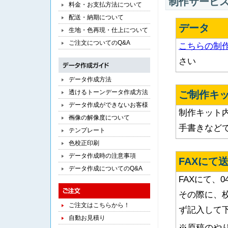
制作サービ
料金・お支払方法について
配送・納期について
データ
生地・色再現・仕上について
ご注文についてのQ&A
こちらの制
さい
データ作成方法
透けるトーンデータ作成方法
ご制作キッ
データ作成ができないお客様
制作キット
へ
画像の解像度について
手書きなど
テンプレート
色校正印刷
データ作成時の注意事項
FAXにて
データ作成についてのQ&A
FAXにて、0
その際に、
ご注文はこちらから！
ず記入して
自動お見積り
※原稿のや