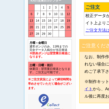
9月の営業日カレンダー
ご注文
1
2
3
4
5
6
7
8
9
10
11
12
校正データ
13
14
15
16
17
18
19
イト上より
20
21
22
23
24
25
26
ご注文方法
27
28
29
30
月曜～金曜日
ご注意くだ
通常ポンジのみ、11時までの
完全データ入稿分が当日発送
※防炎ポンジは翌営業日発送に
なお、制作
なります。
れない場合
土曜・日曜・祝日
休業日：翌営業日発送となりま
めご了承下
す。ご注文は可能です。
※ご注文状況によって締切時間を
※制作キッ
早めさせていただく場合がござい
ます。
イト
から、A
ル後に再度