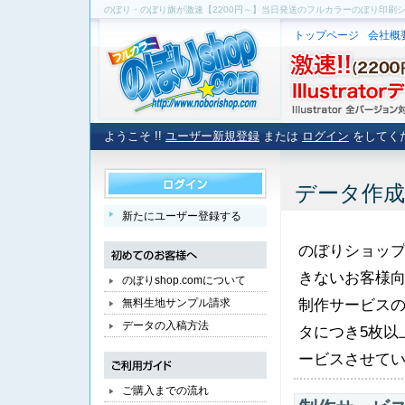
のぼり・のぼり旗が激速【2200円～】当日発送のフルカラーのぼり印刷
トップページ
会社概
ようこそ !!
ユーザー新規登録
または
ログイン
をしてく
データ作
新たにユーザー登録する
のぼりショッ
きないお客様
のぼりshop.comについて
無料生地サンプル請求
制作サービスの
データの入稿方法
タにつき5枚以
ービスさせて
ご購入までの流れ