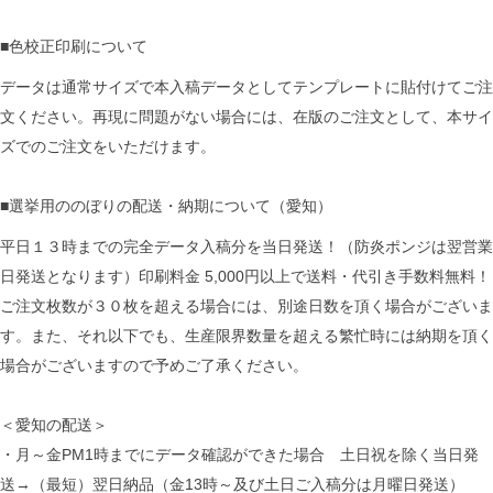
■色校正印刷について
データは通常サイズで本入稿データとしてテンプレートに貼付けてご注
文ください。再現に問題がない場合には、在版のご注文として、本サイ
ズでのご注文をいただけます。
■選挙用ののぼりの配送・納期について（愛知）
平日１３時までの完全データ入稿分を当日発送！（防炎ポンジは翌営業
日発送となります）印刷料金 5,000円以上で送料・代引き手数料無料！
ご注文枚数が３０枚を超える場合には、別途日数を頂く場合がございま
す。また、それ以下でも、生産限界数量を超える繁忙時には納期を頂く
場合がございますので予めご了承ください。
＜愛知の配送＞
・月～金PM1時までにデータ確認ができた場合 土日祝を除く当日発
送→（最短）翌日納品（金13時～及び土日ご入稿分は月曜日発送）