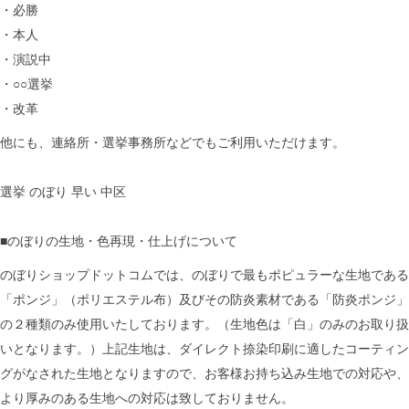
・必勝
・本人
・演説中
・○○選挙
・改革
他にも、連絡所・選挙事務所などでもご利用いただけます。
選挙 のぼり 早い 中区
■のぼりの生地・色再現・仕上げについて
のぼりショップドットコムでは、のぼりで最もポピュラーな生地である
「ポンジ」（ポリエステル布）及びその防炎素材である「防炎ポンジ」
の２種類のみ使用いたしております。（生地色は「白」のみのお取り扱
いとなります。）上記生地は、ダイレクト捺染印刷に適したコーティン
グがなされた生地となりますので、お客様お持ち込み生地での対応や、
より厚みのある生地への対応は致しておりません。