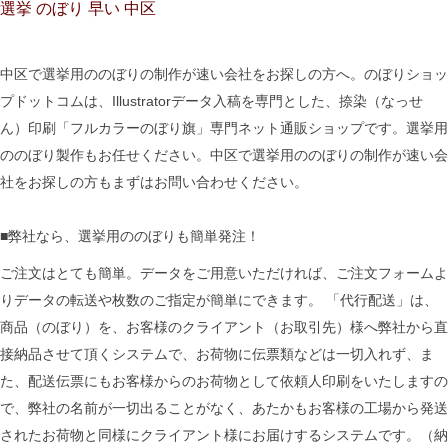
選挙 のぼり 早い 中区
中区で選挙用ののぼりの制作が速い会社をお探しの方へ。のぼりショッ
プドットコムは、Illustratorデータ入稿を専門とした、捺染（なっせ
ん）印刷「フルカラーのぼり旗」専門ネット通販ショップです。選挙用
ののぼり製作もお任せください。中区で選挙用ののぼりの制作が速い会
社をお探しの方もまずはお問い合わせください。
■弊社なら、選挙用ののぼりも簡単発注！
ご注文はとても簡単。データをご用意いただければ、ご注文フォームよ
りデータの転送や枚数のご指定が簡単にできます。 「代行配送」は、
商品（のぼり）を、お客様のクライアント（お取引先）様へ弊社から直
接納品させて頂くシステムで、お荷物に伝票類などは一切入れず、ま
た、配送伝票にもお客様からのお荷物として依頼人印刷をいたしますの
で、弊社の名前が一切出ることがなく、あたかもお客様の工場から発送
されたお荷物と同様にクライアント様にお届けするシステムです。（納