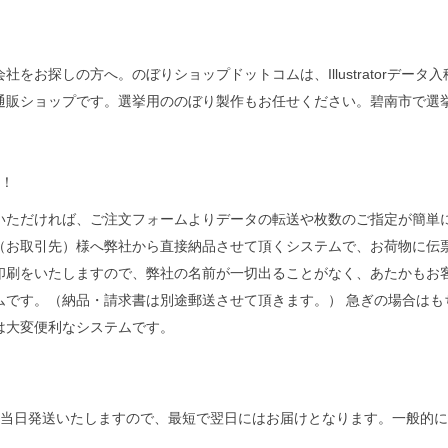
をお探しの方へ。のぼりショップドットコムは、Illustratorデー
通販ショップです。選挙用ののぼり製作もお任せください。碧南市で選
注！
いただければ、ご注文フォームよりデータの転送や枚数のご指定が簡単に
（お取引先）様へ弊社から直接納品させて頂くシステムで、お荷物に伝
印刷をいたしますので、弊社の名前が一切出ることがなく、あたかもお
ムです。（納品・請求書は別途郵送させて頂きます。） 急ぎの場合はも
は大変便利なシステムです。
を当日発送いたしますので、最短で翌日にはお届けとなります。一般的