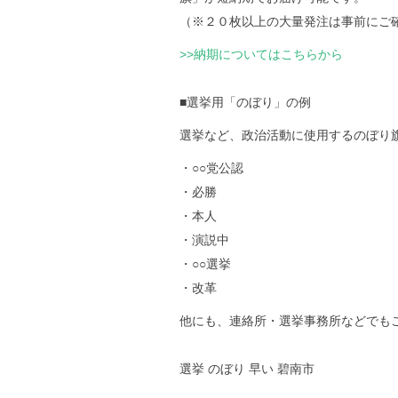
（※２０枚以上の大量発注は事前にご
>>納期についてはこちらから
■選挙用「のぼり」の例
選挙など、政治活動に使用するのぼり
・○○党公認
・必勝
・本人
・演説中
・○○選挙
・改革
他にも、連絡所・選挙事務所などでも
選挙 のぼり 早い 碧南市