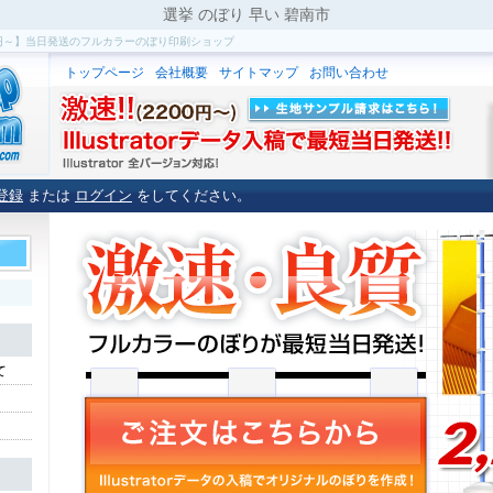
選挙 のぼり 早い 碧南市