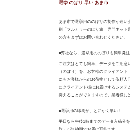
選挙 のぼり 早い あま市
あま市で選挙用ののぼりの制作が速い会社
刷「フルカラーのぼり旗」専門ネット
の方もまずはお問い合わせください。
■弊社なら、選挙用ののぼりも簡単発
ご注文はとても簡単。データをご用意
（のぼり）を、お客様のクライアント
にもお客様からのお荷物として依頼人
にクライアント様にお届けするシステ
抑えることができますので、業者様に
■選挙用の印刷が、とにかく早い！
平日なら午後1時までのデータ入稿分
旗」が短納期でお届け可能です。