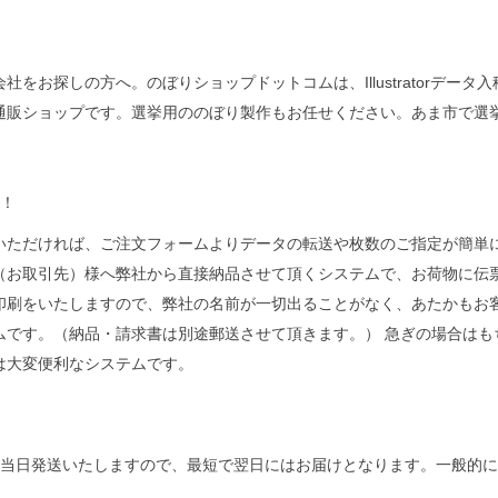
をお探しの方へ。のぼりショップドットコムは、Illustratorデー
通販ショップです。選挙用ののぼり製作もお任せください。あま市で選
注！
いただければ、ご注文フォームよりデータの転送や枚数のご指定が簡単に
（お取引先）様へ弊社から直接納品させて頂くシステムで、お荷物に伝
印刷をいたしますので、弊社の名前が一切出ることがなく、あたかもお
ムです。（納品・請求書は別途郵送させて頂きます。） 急ぎの場合はも
は大変便利なシステムです。
を当日発送いたしますので、最短で翌日にはお届けとなります。一般的