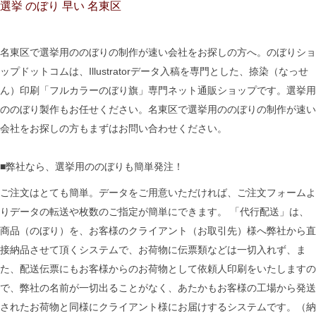
選挙 のぼり 早い 名東区
名東区で選挙用ののぼりの制作が速い会社をお探しの方へ。のぼりショ
ップドットコムは、Illustratorデータ入稿を専門とした、捺染（なっせ
ん）印刷「フルカラーのぼり旗」専門ネット通販ショップです。選挙用
ののぼり製作もお任せください。名東区で選挙用ののぼりの制作が速い
会社をお探しの方もまずはお問い合わせください。
■弊社なら、選挙用ののぼりも簡単発注！
ご注文はとても簡単。データをご用意いただければ、ご注文フォームよ
りデータの転送や枚数のご指定が簡単にできます。 「代行配送」は、
商品（のぼり）を、お客様のクライアント（お取引先）様へ弊社から直
接納品させて頂くシステムで、お荷物に伝票類などは一切入れず、ま
た、配送伝票にもお客様からのお荷物として依頼人印刷をいたしますの
で、弊社の名前が一切出ることがなく、あたかもお客様の工場から発送
されたお荷物と同様にクライアント様にお届けするシステムです。（納