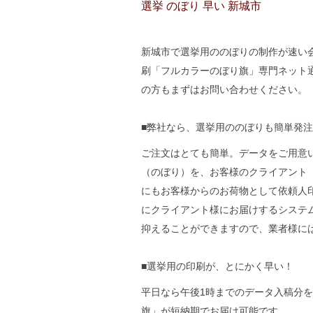
選挙 のぼり 早い 新城市
新城市で選挙用ののぼりの制作が速い会社
刷「フルカラーのぼり旗」専門ネット
の方もまずはお問い合わせください。
■弊社なら、選挙用ののぼりも簡単発
ご注文はとても簡単。データをご用意
（のぼり）を、お客様のクライアント
にもお客様からのお荷物として依頼人
にクライアント様にお届けするシステ
抑えることができますので、業者様に
■選挙用の印刷が、とにかく早い！
平日なら午後1時までのデータ入稿分
旗」が短納期でお届け可能です。