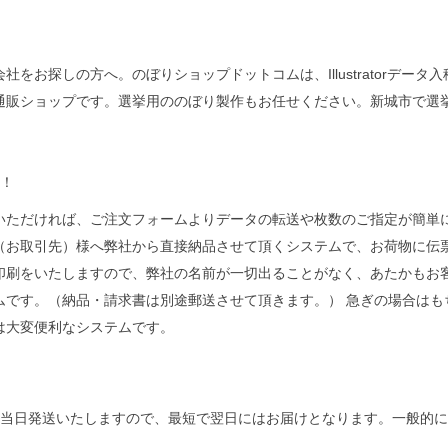
をお探しの方へ。のぼりショップドットコムは、Illustratorデー
通販ショップです。選挙用ののぼり製作もお任せください。新城市で選
注！
いただければ、ご注文フォームよりデータの転送や枚数のご指定が簡単に
（お取引先）様へ弊社から直接納品させて頂くシステムで、お荷物に伝
印刷をいたしますので、弊社の名前が一切出ることがなく、あたかもお
ムです。（納品・請求書は別途郵送させて頂きます。） 急ぎの場合はも
は大変便利なシステムです。
を当日発送いたしますので、最短で翌日にはお届けとなります。一般的